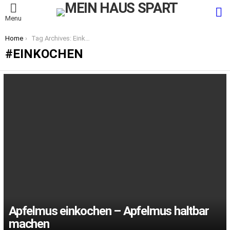
S
Menu
You are here:
Home
Tag Archives: Einkochen
EINKOCHEN
LATEST
STORIES
Apfelmus einkochen – Apfelmus haltbar
machen