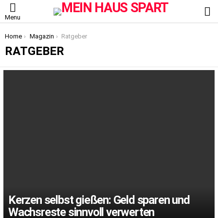
S
Menu
You are here:
Home
Magazin
Ratgeber
RATGEBER
LATEST
STORIES
Kerzen selbst gießen: Geld sparen und
Wachsreste sinnvoll verwerten