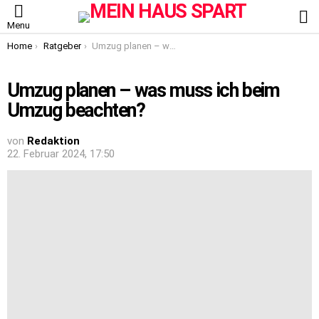
S
Menu
You are here:
Home
Ratgeber
Umzug planen – was muss ich beim Umzug beachten?
Umzug planen – was muss ich beim
Umzug beachten?
von
Redaktion
22. Februar 2024, 17:50