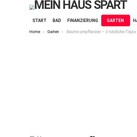
START
BAD
FINANZIERUNG
GARTEN
H
You are here:
Home
Garten
Bäume umpflanzen – 3 nützliche Tipps für Hobbygärtn