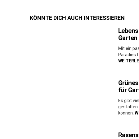
KÖNNTE DICH AUCH INTERESSIEREN
Lebensr
Garten 
Mit ein pa
Paradies f
WEITERL
Grünes 
für Ga
Es gibt vi
gestalten
können.
W
Rasens