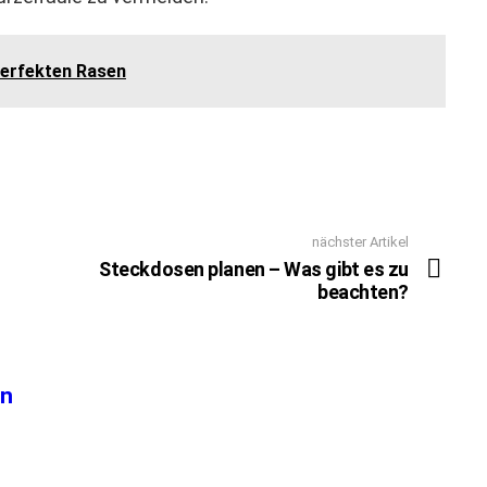
perfekten Rasen
N
nächster Artikel
Steckdosen planen – Was gibt es zu
beachten?
on