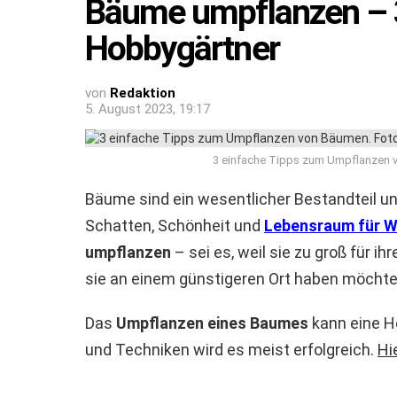
Bäume umpflanzen – 3 
Hobbygärtner
von
Redaktion
5. August 2023, 19:17
3 einfache Tipps zum Umpflanzen 
Bäume sind ein wesentlicher Bestandteil un
Schatten, Schönheit und
Lebensraum für Wi
umpflanzen
– sei es, weil sie zu groß für i
sie an einem günstigeren Ort haben möchte
Das
Umpflanzen eines Baumes
kann eine He
und Techniken wird es meist erfolgreich.
Hi