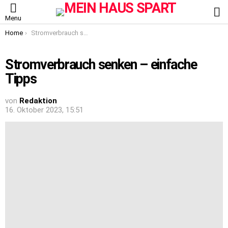
S
Menu
You are here:
Home
Stromverbrauch senken – einfache Tipps
Stromverbrauch senken – einfache
Tipps
von
Redaktion
16. Oktober 2023, 15:51