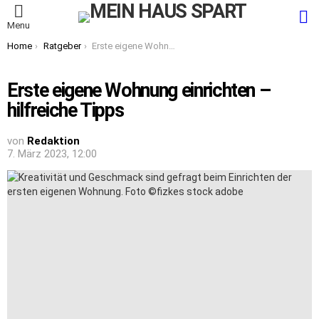
S
Menu
You are here:
Home
Ratgeber
Erste eigene Wohnung einrichten – hilfreiche Tipps
Erste eigene Wohnung einrichten –
hilfreiche Tipps
von
Redaktion
7. März 2023, 12:00