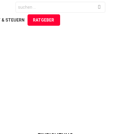
Search
for:
 & STEUERN
RATGEBER